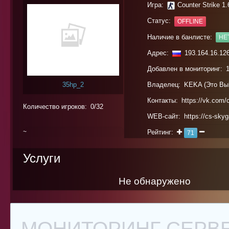
Игра:
Counter Strike 1.
Статус:
OFFLINE
Наличие в банлисте:
НЕ
Адрес:
193.164.16.12
Добавлен в мониторинг: 1
35hp_2
Владелец: KEKA (
Это Вы
Контакты: https://vk.com/
Количество игроков: 0/32
WEB-сайт: https://cs-skyg
~
Рейтинг:
71
0%
Услуги
Не обнаружено
МОНИТОРИНГ СЕРВЕ