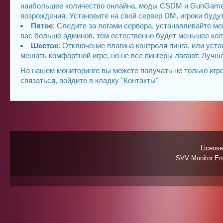
наибольшее количество онлайна, моды CSDM и GunGame в
возрождения. Установите на свой сервер DM, игроки буду
Пятое
: Следите за логами сервера, устанавливайте м
вас больше админов, тем естественно будет меньшее кол
Шестое
: Отключение плагина контроля пинга, или уст
мешать комфортной игре, но не все пингеры лагают. Лучш
На нашем мониторинге вы можете получать не только игро
связаться, войдите в кладку "Контакты"
License
SVV Monitor Eng