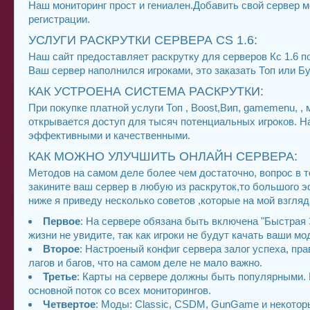
Наш мониторинг прост и гениален.Добавить свой сервер
регистрации.
УСЛУГИ РАСКРУТКИ СЕРВЕРА CS 1.6:
Наш сайт предоставляет раскрутку для серверов Кс 1.6 п
Ваш сервер наполнился игроками, это заказать Топ или Б
КАК УСТРОЕНА СИСТЕМА РАСКРУТКИ:
При покупке платной услуги Топ , Boost,Вип, gamemenu, 
открывается доступ для тысяч потенциальных игроков. 
эффективными и качественными.
КАК МОЖНО УЛУЧШИТЬ ОНЛАЙН СЕРВЕРА:
Методов на самом деле более чем достаточно, вопрос в т
закините ваш сервер в любую из раскруток,то большого э
ниже я приведу несколько советов ,которые на мой взгля
Первое
: На сервере обязана быть включена "Быстрая З
жизни не увидите, так как игроки не будут качать ваши мод
Второе
: Настроеный конфиг сервера залог успеха, пр
лагов и багов, что на самом деле не мало важно.
Третье
: Карты на сервере должны быть популярными. Н
основной поток со всех мониторингов.
Четвертое
: Моды: Classic, CSDM, GunGame и некоторы