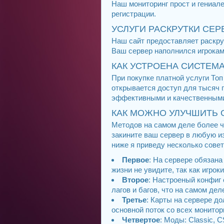
Наш мониторинг прост и гениа
регистрации.
УСЛУГИ РАСКРУТКИ СЕРВ
Наш сайт предоставляет раскрут
Ваш сервер наполнился игроками
КАК УСТРОЕНА СИСТЕМА
При покупке платной услуги То
открывается доступ для тысяч 
эффективными и качественным
КАК МОЖНО УЛУЧШИТЬ 
Методов на самом деле более че
закините ваш сервер в любую и
ниже я приведу несколько совет
Первое
: На сервере обязана
жизни не увидите, так как игрок
Второе
: Настроеный конфиг 
лагов и багов, что на самом дел
Третье
: Карты на сервере д
основной поток со всех монитор
Четвертое
: Моды: Classic, 