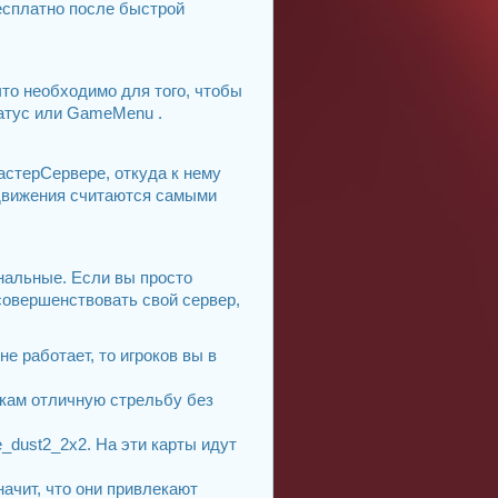
есплатно после быстрой
что необходимо для того, чтобы
татус или GameMenu .
астерСервере, откуда к нему
одвижения считаются самыми
инальные. Если вы просто
совершенствовать свой сервер,
е работает, то игроков вы в
окам отличную стрельбу без
_dust2_2x2. На эти карты идут
начит, что они привлекают