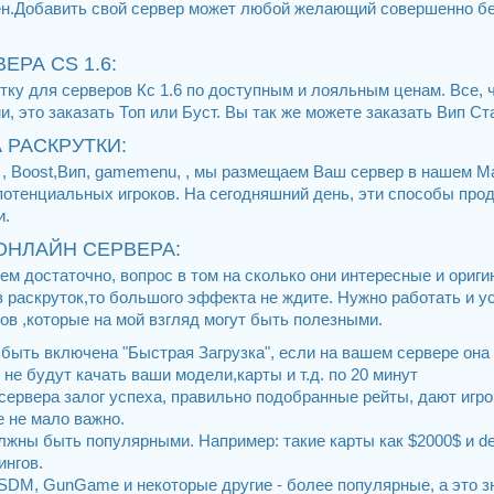
лен.Добавить свой сервер может любой желающий совершенно б
ЕРА CS 1.6:
ку для серверов Кс 1.6 по доступным и лояльным ценам. Все, 
, это заказать Топ или Буст. Вы так же можете заказать Вип С
 РАСКРУТКИ:
п , Boost,Вип, gamemenu, , мы размещаем Ваш сервер в нашем М
потенциальных игроков. На сегодняшний день, эти способы пр
и.
ОНЛАЙН СЕРВЕРА:
м достаточно, вопрос в том на сколько они интересные и ориг
з раскруток,то большого эффекта не ждите. Нужно работать и у
ов ,которые на мой взгляд могут быть полезными.
 быть включена "Быстрая Загрузка", если на вашем сервере она н
и не будут качать ваши модели,карты и т.д. по 20 минут
сервера залог успеха, правильно подобранные рейты, дают игр
е не мало важно.
олжны быть популярными. Например: такие карты как $2000$ и de
ингов.
CSDM, GunGame и некоторые другие - более популярные, а это з