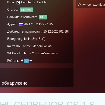
Игра:
Counter Strike 1.6
Vk: vk.com/zemlya
Статус:
ONLINE
Наличие в банлисте:
НЕТ
Адрес:
46.174.52.155:27015
Добавлен в мониторинг: 10.12.2020 [02:58]
Владелец: keiia (
Это Вы?
)
Контакты: https://vk.com/keiiaa
WEB-сайт: https://vk.com/zemlyacs
Рейтинг:
0
 обнаружено
Г СЕРВЕРОВ CS 1.6