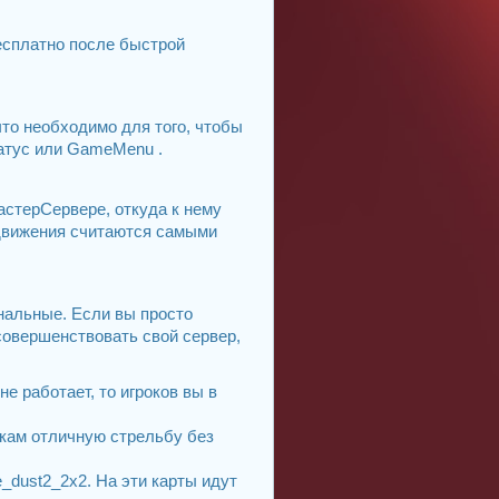
есплатно после быстрой
что необходимо для того, чтобы
татус или GameMenu .
астерСервере, откуда к нему
одвижения считаются самыми
инальные. Если вы просто
совершенствовать свой сервер,
е работает, то игроков вы в
окам отличную стрельбу без
_dust2_2x2. На эти карты идут