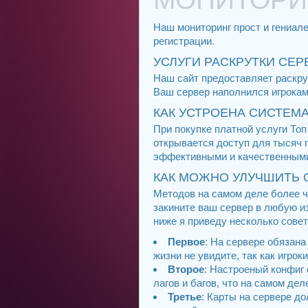
Наш мониторинг прост и гениа
регистрации.
УСЛУГИ РАСКРУТКИ СЕРВ
Наш сайт предоставляет раскрут
Ваш сервер наполнился игроками
КАК УСТРОЕНА СИСТЕМА
При покупке платной услуги То
открывается доступ для тысяч 
эффективными и качественным
КАК МОЖНО УЛУЧШИТЬ 
Методов на самом деле более че
закините ваш сервер в любую и
ниже я приведу несколько совет
Первое
: На сервере обязана
жизни не увидите, так как игрок
Второе
: Настроеный конфиг 
лагов и багов, что на самом дел
Третье
: Карты на сервере д