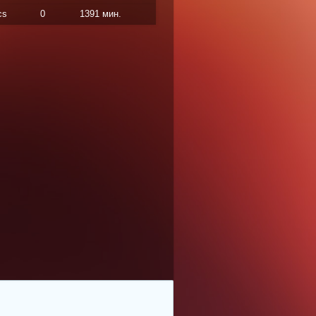
cs
0
1391 мин.