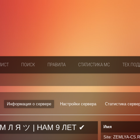
ЛИСТ
ПОИСК
ПРАВИЛА
СТАТИСТИКА МС
ТЕХ.ПОД
Информация о сервере
Настройки сервера
Статистика серве
Е М Л Я ツ | НАМ 9 ЛЕТ ✔
Имя
Site: ZEMLYA-CS.