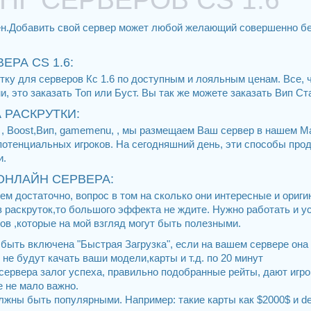
лен.Добавить свой сервер может любой желающий совершенно б
ЕРА CS 1.6:
ку для серверов Кс 1.6 по доступным и лояльным ценам. Все, 
, это заказать Топ или Буст. Вы так же можете заказать Вип С
 РАСКРУТКИ:
п , Boost,Вип, gamemenu, , мы размещаем Ваш сервер в нашем М
потенциальных игроков. На сегодняшний день, эти способы пр
и.
ОНЛАЙН СЕРВЕРА:
м достаточно, вопрос в том на сколько они интересные и ориг
з раскруток,то большого эффекта не ждите. Нужно работать и у
ов ,которые на мой взгляд могут быть полезными.
 быть включена "Быстрая Загрузка", если на вашем сервере она н
и не будут качать ваши модели,карты и т.д. по 20 минут
сервера залог успеха, правильно подобранные рейты, дают игр
е не мало важно.
олжны быть популярными. Например: такие карты как $2000$ и de