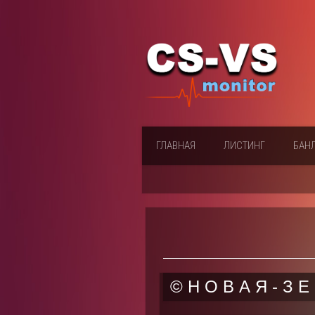
ГЛАВНАЯ
ЛИСТИНГ
БАН
© Н О В А Я - З 