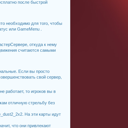
есплатно после быстрой
что необходимо для того, чтобы
татус или GameMenu .
астерСервере, откуда к нему
одвижения считаются самыми
инальные. Если вы просто
совершенствовать свой сервер,
е работает, то игроков вы в
окам отличную стрельбу без
_dust2_2x2. На эти карты идут
начит, что они привлекают