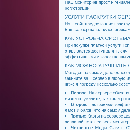
Наш мониторинг прост и гениа
регистрации.
УСЛУГИ РАСКРУТКИ СЕРВ
Наш сайт предоставляет раскрут
Ваш сервер наполнился игроками
КАК УСТРОЕНА СИСТЕМА
При покупке платной услуги То
открывается доступ для тысяч 
эффективными и качественным
КАК МОЖНО УЛУЧШИТЬ 
Методов на самом деле более че
закините ваш сервер в любую и
ниже я приведу несколько совет
Первое
: На сервере обязана
жизни не увидите, так как игрок
Второе
: Настроеный конфиг 
лагов и багов, что на самом дел
Третье
: Карты на сервере д
основной поток со всех монитор
Четвертое
: Моды: Classic, 