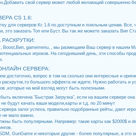
лен.Добавить свой сервер может любой желающий совершенно б
ЕРА CS 1.6:
ку для серверов Кс 1.6 по доступным и лояльным ценам. Все, 
, это заказать Топ или Буст. Вы так же можете заказать Вип С
 РАСКРУТКИ:
п , Boost,Вип, gamemenu, , мы размещаем Ваш сервер в нашем М
потенциальных игроков. На сегодняшний день, эти способы пр
и.
ОНЛАЙН СЕРВЕРА:
м достаточно, вопрос в том на сколько они интересные и ориг
з раскруток,то большого эффекта не ждите. Нужно работать и у
ов ,которые на мой взгляд могут быть полезными.
 быть включена "Быстрая Загрузка", если на вашем сервере она н
и не будут качать ваши модели,карты и т.д. по 20 минут
сервера залог успеха, правильно подобранные рейты, дают игр
е не мало важно.
олжны быть популярными. Например: такие карты как $2000$ и de
ингов.
CSDM, GunGame и некоторые другие - более популярные, а это з