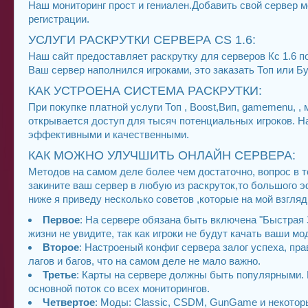
Наш мониторинг прост и гениален.Добавить свой сервер
регистрации.
УСЛУГИ РАСКРУТКИ СЕРВЕРА CS 1.6:
Наш сайт предоставляет раскрутку для серверов Кс 1.6 п
Ваш сервер наполнился игроками, это заказать Топ или Б
КАК УСТРОЕНА СИСТЕМА РАСКРУТКИ:
При покупке платной услуги Топ , Boost,Вип, gamemenu, 
открывается доступ для тысяч потенциальных игроков. 
эффективными и качественными.
КАК МОЖНО УЛУЧШИТЬ ОНЛАЙН СЕРВЕРА:
Методов на самом деле более чем достаточно, вопрос в т
закините ваш сервер в любую из раскруток,то большого э
ниже я приведу несколько советов ,которые на мой взгля
Первое
: На сервере обязана быть включена "Быстрая З
жизни не увидите, так как игроки не будут качать ваши мод
Второе
: Настроеный конфиг сервера залог успеха, пр
лагов и багов, что на самом деле не мало важно.
Третье
: Карты на сервере должны быть популярными. Н
основной поток со всех мониторингов.
Четвертое
: Моды: Classic, CSDM, GunGame и некоторы