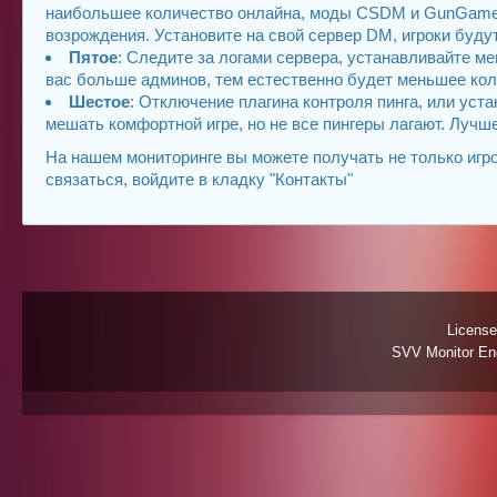
наибольшее количество онлайна, моды CSDM и GunGame в
возрождения. Установите на свой сервер DM, игроки буду
Пятое
: Следите за логами сервера, устанавливайте м
вас больше админов, тем естественно будет меньшее кол
Шестое
: Отключение плагина контроля пинга, или уст
мешать комфортной игре, но не все пингеры лагают. Лучш
На нашем мониторинге вы можете получать не только игро
связаться, войдите в кладку "Контакты"
License
SVV Monitor Eng