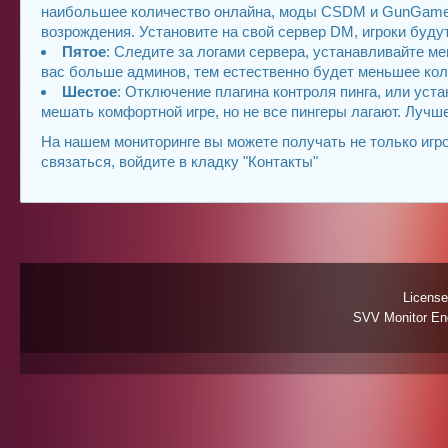
наибольшее количество онлайна, моды CSDM и GunGame в
возрождения. Установите на свой сервер DM, игроки буду
Пятое
: Следите за логами сервера, устанавливайте м
вас больше админов, тем естественно будет меньшее кол
Шестое
: Отключение плагина контроля пинга, или уст
мешать комфортной игре, но не все пингеры лагают. Лучш
На нашем мониторинге вы можете получать не только игро
связаться, войдите в кладку "Контакты"
License
SVV Monitor Eng