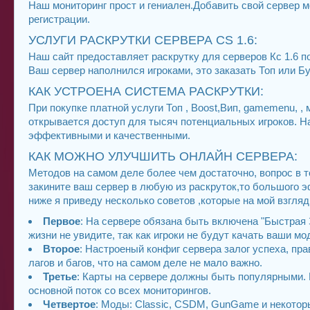
Наш мониторинг прост и гениален.Добавить свой сервер
регистрации.
УСЛУГИ РАСКРУТКИ СЕРВЕРА CS 1.6:
Наш сайт предоставляет раскрутку для серверов Кс 1.6 п
Ваш сервер наполнился игроками, это заказать Топ или Б
КАК УСТРОЕНА СИСТЕМА РАСКРУТКИ:
При покупке платной услуги Топ , Boost,Вип, gamemenu, 
открывается доступ для тысяч потенциальных игроков. 
эффективными и качественными.
КАК МОЖНО УЛУЧШИТЬ ОНЛАЙН СЕРВЕРА:
Методов на самом деле более чем достаточно, вопрос в т
закините ваш сервер в любую из раскруток,то большого э
ниже я приведу несколько советов ,которые на мой взгля
Первое
: На сервере обязана быть включена "Быстрая З
жизни не увидите, так как игроки не будут качать ваши мод
Второе
: Настроеный конфиг сервера залог успеха, пр
лагов и багов, что на самом деле не мало важно.
Третье
: Карты на сервере должны быть популярными. Н
основной поток со всех мониторингов.
Четвертое
: Моды: Classic, CSDM, GunGame и некоторы